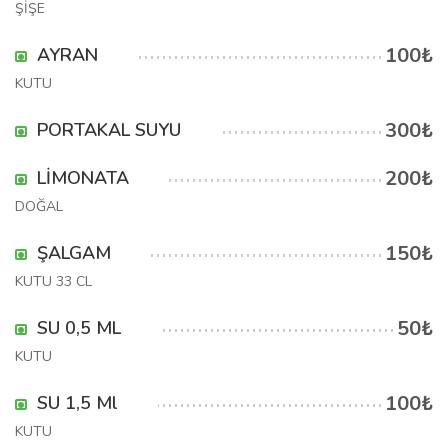
ŞİŞE
100₺
AYRAN
KUTU
300₺
PORTAKAL SUYU
200₺
LİMONATA
DOĞAL
150₺
ŞALGAM
KUTU 33 CL
50₺
SU 0,5 ML
KUTU
100₺
SU 1,5 Ml
KUTU