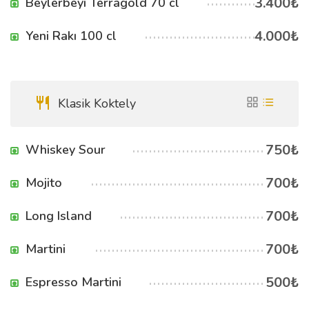
3.400₺
Beylerbeyi Terragold 70 cl
4.000₺
Yeni Rakı 100 cl
Klasik Koktely
750₺
Whiskey Sour
700₺
Mojito
700₺
Long Island
700₺
Martini
500₺
Espresso Martini