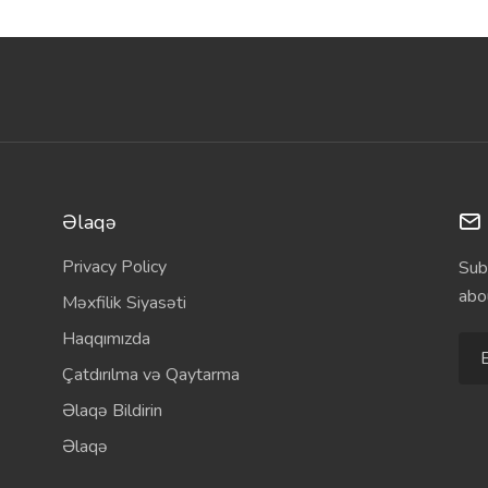
Əlaqə
Privacy Policy
Sub
abo
Məxfilik Siyasəti
Haqqımızda
Çatdırılma və Qaytarma
Əlaqə Bildirin
Əlaqə