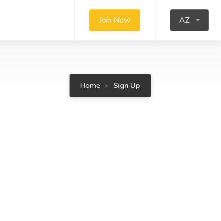
Join Now
AZ
Home
Sign Up