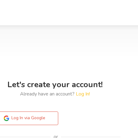
Let's create your account!
Already have an account?
Log In!
Log In via Google
or