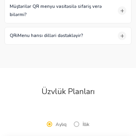
Müştərilər QR menyu vasitəsilə sifariş verə
+
bilərmi?
+
QRiMenu hansı dilləri dəstəkləyir?
Üzvlük Planları
Aylıq
İllik