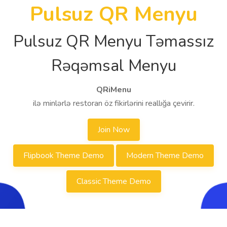
Pulsuz QR Menyu
Pulsuz QR Menyu Təmassız
Rəqəmsal Menyu
QRiMenu
ilə minlərlə restoran öz fikirlərini reallığa çevirir.
Join Now
Flipbook Theme Demo
Modern Theme Demo
Classic Theme Demo