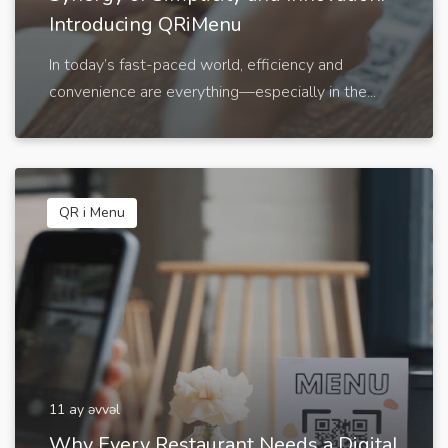
Introducing QRiMenu
In today’s fast-paced world, efficiency and
convenience are everything—especially in the...
QR i Menu
11 ay əvvəl
Why Every Restaurant Needs a Digital