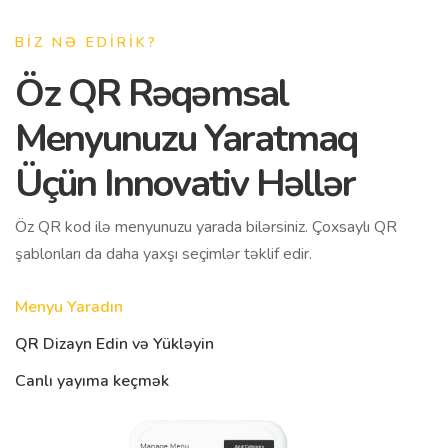
BIZ NƏ EDIRIK?
Öz QR Rəqəmsal
Menyunuzu Yaratmaq
Üçün Innovativ Həllər
Öz QR kod ilə menyunuzu yarada bilərsiniz. Çoxsaylı QR
şablonları da daha yaxşı seçimlər təklif edir.
Menyu Yaradın
QR Dizayn Edin və Yükləyin
Canlı yayıma keçmək