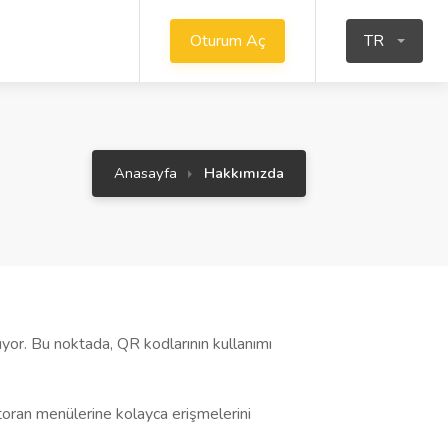
Oturum Aç
TR
Anasayfa
Hakkımızda
uyor. Bu noktada, QR kodlarının kullanımı
toran menülerine kolayca erişmelerini