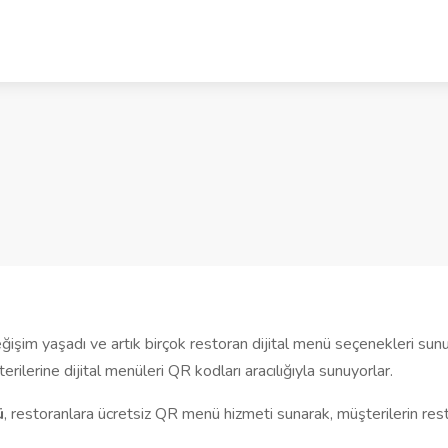
eğişim yaşadı ve artık birçok restoran dijital menü seçenekleri sun
rilerine dijital menüleri QR kodları aracılığıyla sunuyorlar.
ü
, restoranlara ücretsiz QR menü hizmeti sunarak, müşterilerin res