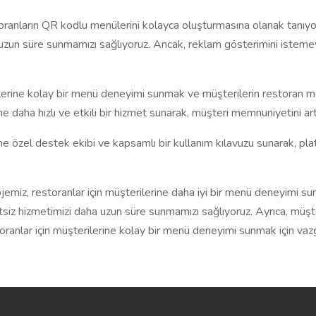
ranların QR kodlu menülerini kolayca oluşturmasına olanak tanıyor
uzun süre sunmamızı sağlıyoruz. Ancak, reklam gösterimini istemeye
ilerine kolay bir menü deneyimi sunmak ve müşterilerin restoran me
 daha hızlı ve etkili bir hizmet sunarak, müşteri memnuniyetini arttı
e özel destek ekibi ve kapsamlı bir kullanım kılavuzu sunarak, pla
emiz, restoranlar için müşterilerine daha iyi bir menü deneyimi sun
siz hizmetimizi daha uzun süre sunmamızı sağlıyoruz. Ayrıca, müşte
toranlar için müşterilerine kolay bir menü deneyimi sunmak için vazg